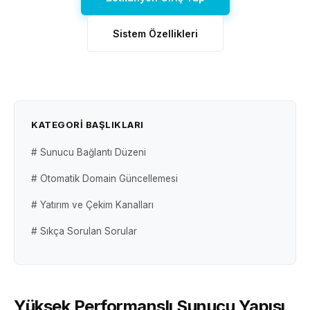
Sistem Özellikleri
KATEGORI BAŞLIKLARI
# Sunucu Bağlantı Düzeni
# Otomatik Domain Güncellemesi
# Yatırım ve Çekim Kanalları
# Sıkça Sorulan Sorular
Yüksek Performanslı Sunucu Yapısı