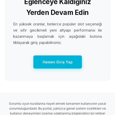
Eğlenceye Kaldığınız
Yerden Devam Edin
En yüksek oranlar, binlerce popüler slot seçeneği
ve sıfır gecikmeli yeni altyapı performansı ile
kazanmaya başlamak için aşağıdaki butona
tıklayarak giriş yapabilirsiniz.
Hemen Giriş Yap
Sorumlu oyun kurallarına riayet etmek tamamen kullanıcının yasal
sorumluluğundadır. Bu portal, yalnızca genel sistem özellikleri ve
kullanıcı deneyimleri üzerine odaklanmış bilgilendirici bir rehber