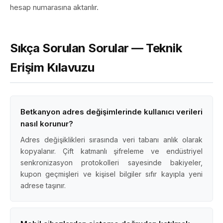
hesap numarasına aktarılır.
Sıkça Sorulan Sorular — Teknik
Erişim Kılavuzu
Betkanyon adres değişimlerinde kullanıcı verileri
nasıl korunur?
Adres değişiklikleri sırasında veri tabanı anlık olarak
kopyalanır. Çift katmanlı şifreleme ve endüstriyel
senkronizasyon protokolleri sayesinde bakiyeler,
kupon geçmişleri ve kişisel bilgiler sıfır kayıpla yeni
adrese taşınır.