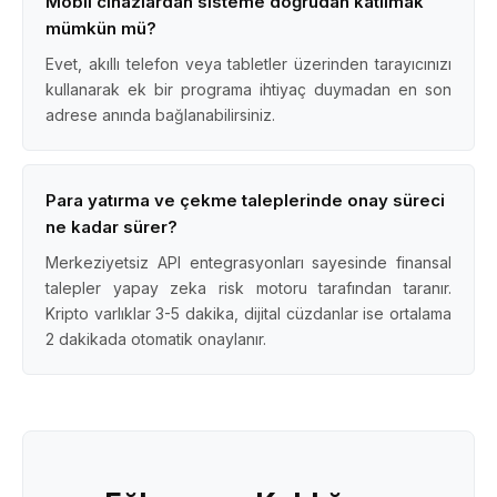
Mobil cihazlardan sisteme doğrudan katılmak
mümkün mü?
Evet, akıllı telefon veya tabletler üzerinden tarayıcınızı
kullanarak ek bir programa ihtiyaç duymadan en son
adrese anında bağlanabilirsiniz.
Para yatırma ve çekme taleplerinde onay süreci
ne kadar sürer?
Merkeziyetsiz API entegrasyonları sayesinde finansal
talepler yapay zeka risk motoru tarafından taranır.
Kripto varlıklar 3-5 dakika, dijital cüzdanlar ise ortalama
2 dakikada otomatik onaylanır.