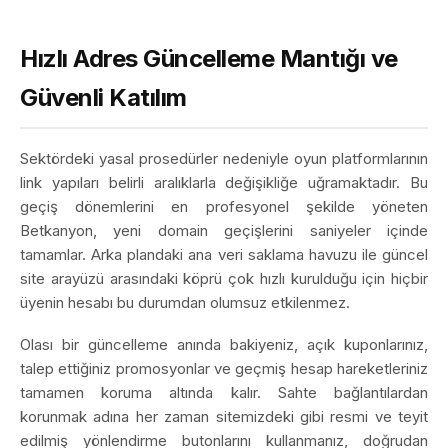
Hızlı Adres Güncelleme Mantığı ve
Güvenli Katılım
Sektördeki yasal prosedürler nedeniyle oyun platformlarının
link yapıları belirli aralıklarla değişikliğe uğramaktadır. Bu
geçiş dönemlerini en profesyonel şekilde yöneten
Betkanyon, yeni domain geçişlerini saniyeler içinde
tamamlar. Arka plandaki ana veri saklama havuzu ile güncel
site arayüzü arasındaki köprü çok hızlı kurulduğu için hiçbir
üyenin hesabı bu durumdan olumsuz etkilenmez.
Olası bir güncelleme anında bakiyeniz, açık kuponlarınız,
talep ettiğiniz promosyonlar ve geçmiş hesap hareketleriniz
tamamen koruma altında kalır. Sahte bağlantılardan
korunmak adına her zaman sitemizdeki gibi resmi ve teyit
edilmiş yönlendirme butonlarını kullanmanız, doğrudan