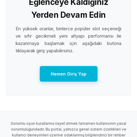
Eğlenceye Kaldığınız
Yerden Devam Edin
En yüksek oranlar, binlerce popüler slot seçeneği
ve sıfır gecikmeli yeni altyapı performansı ile
kazanmaya başlamak için aşağıdaki butona
tıklayarak giriş yapabilirsiniz.
Hemen Giriş Yap
Sorumlu oyun kurallarına riayet etmek tamamen kullanıcının yasal
sorumluluğundadır. Bu portal, yalnızca genel sistem özellikleri ve
kullanıcı deneyimleri üzerine odaklanmış bilgilendirici bir rehber