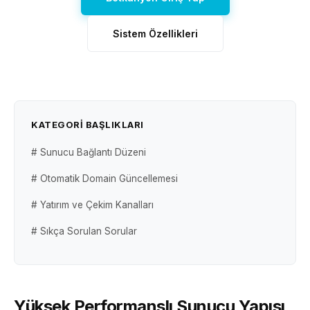
Sistem Özellikleri
KATEGORI BAŞLIKLARI
# Sunucu Bağlantı Düzeni
# Otomatik Domain Güncellemesi
# Yatırım ve Çekim Kanalları
# Sıkça Sorulan Sorular
Yüksek Performanslı Sunucu Yapısı