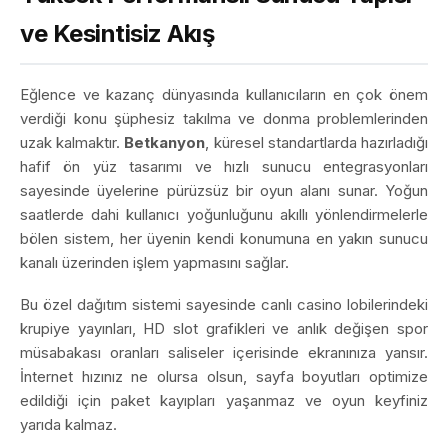
ve Kesintisiz Akış
Eğlence ve kazanç dünyasında kullanıcıların en çok önem
verdiği konu şüphesiz takılma ve donma problemlerinden
uzak kalmaktır.
Betkanyon
, küresel standartlarda hazırladığı
hafif ön yüz tasarımı ve hızlı sunucu entegrasyonları
sayesinde üyelerine pürüzsüz bir oyun alanı sunar. Yoğun
saatlerde dahi kullanıcı yoğunluğunu akıllı yönlendirmelerle
bölen sistem, her üyenin kendi konumuna en yakın sunucu
kanalı üzerinden işlem yapmasını sağlar.
Bu özel dağıtım sistemi sayesinde canlı casino lobilerindeki
krupiye yayınları, HD slot grafikleri ve anlık değişen spor
müsabakası oranları saliseler içerisinde ekranınıza yansır.
İnternet hızınız ne olursa olsun, sayfa boyutları optimize
edildiği için paket kayıpları yaşanmaz ve oyun keyfiniz
yarıda kalmaz.