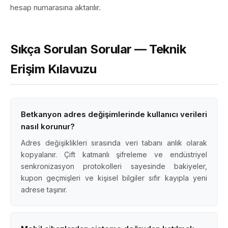
hesap numarasına aktarılır.
Sıkça Sorulan Sorular — Teknik
Erişim Kılavuzu
Betkanyon adres değişimlerinde kullanıcı verileri
nasıl korunur?
Adres değişiklikleri sırasında veri tabanı anlık olarak
kopyalanır. Çift katmanlı şifreleme ve endüstriyel
senkronizasyon protokolleri sayesinde bakiyeler,
kupon geçmişleri ve kişisel bilgiler sıfır kayıpla yeni
adrese taşınır.