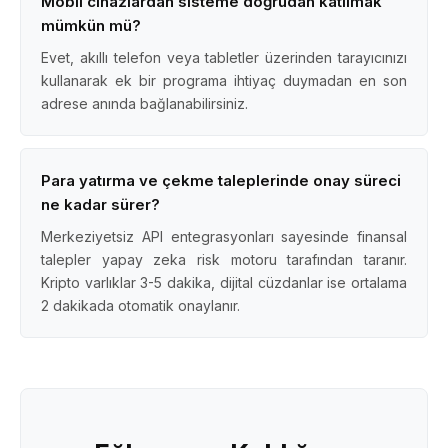
Mobil cihazlardan sisteme doğrudan katılmak
mümkün mü?
Evet, akıllı telefon veya tabletler üzerinden tarayıcınızı
kullanarak ek bir programa ihtiyaç duymadan en son
adrese anında bağlanabilirsiniz.
Para yatırma ve çekme taleplerinde onay süreci
ne kadar sürer?
Merkeziyetsiz API entegrasyonları sayesinde finansal
talepler yapay zeka risk motoru tarafından taranır.
Kripto varlıklar 3-5 dakika, dijital cüzdanlar ise ortalama
2 dakikada otomatik onaylanır.