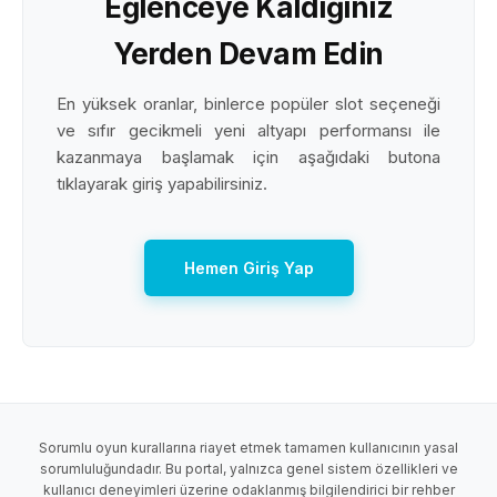
Eğlenceye Kaldığınız
Yerden Devam Edin
En yüksek oranlar, binlerce popüler slot seçeneği
ve sıfır gecikmeli yeni altyapı performansı ile
kazanmaya başlamak için aşağıdaki butona
tıklayarak giriş yapabilirsiniz.
Hemen Giriş Yap
Sorumlu oyun kurallarına riayet etmek tamamen kullanıcının yasal
sorumluluğundadır. Bu portal, yalnızca genel sistem özellikleri ve
kullanıcı deneyimleri üzerine odaklanmış bilgilendirici bir rehber