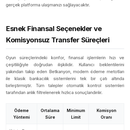
gerçek platforma ulaşmanızı sağlayacaktır.
Esnek Finansal Seçenekler ve
Komisyonsuz Transfer Süreçleri
Oyun süreçlerindeki konfor, finansal işlemlerin hızı ve
çeşitliliğiyle doğrudan ilişkilidir. Kullanıcı beklentilerini
yakından takip eden Betkanyon, modern ödeme metotları
ile klasik bankacılık sistemlerini tek bir çatı altında
birleştirmiştir. Tüm talepler otomatik kontrol sistemleri
tarafından anlık filtrelenerek hızlıca sonuçlandırılır.
Ödeme
Ortalama
Minimum
Komisyon
Yöntemi
Süre
Limit
Oranı