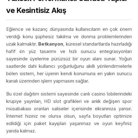
ve Kesintisiz Akış
Eğlence ve kazanç dünyasında kullanıcıların en çok önem
verdiği konu şüphesiz takılma ve donma problemlerinden
uzak kalmaktır.
Betkanyon
, küresel standartlarda hazırladığı
hafif ön yüz tasarımı ve hızlı sunucu entegrasyonları
sayesinde üyelerine pürüzsüz bir oyun alanı sunar. Yoğun
saatlerde dahi kullanıcı yoğunluğunu akıllı yönlendirmelerle
bölen sistem, her üyenin kendi konumuna en yakın sunucu
kanalı üzerinden işlem yapmasını sağlar.
Bu özel dağıtım sistemi sayesinde canlı casino lobilerindeki
krupiye yayınları, HD slot grafikleri ve anlık değişen spor
müsabakası oranları saliseler içerisinde ekranınıza yansır.
İnternet hızınız ne olursa olsun, sayfa boyutları optimize
edildiği için paket kayıpları yaşanmaz ve oyun keyfiniz
yarıda kalmaz.