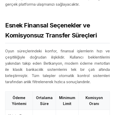
gerçek platforma ulaşmanızı sağlayacaktır.
Esnek Finansal Seçenekler ve
Komisyonsuz Transfer Süreçleri
Oyun süreçlerindeki konfor, finansal işlemlerin hızı ve
çeşitliliğiyle doğrudan ilişkilidir. Kullanıcı beklentilerini
yakından takip eden Betkanyon, modern ödeme metotları
ile klasik bankacılık sistemlerini tek bir çatı altında
birleştirmiştir. Tüm talepler otomatik kontrol sistemleri
tarafından anlık filtrelenerek hızlıca sonuçlandırılır.
Ödeme
Ortalama
Minimum
Komisyon
Yöntemi
Süre
Limit
Oranı