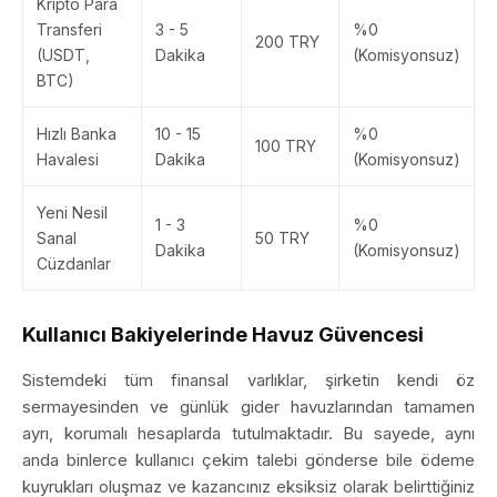
Kripto Para
Transferi
3 - 5
%0
200 TRY
(USDT,
Dakika
(Komisyonsuz)
BTC)
Hızlı Banka
10 - 15
%0
100 TRY
Havalesi
Dakika
(Komisyonsuz)
Yeni Nesil
1 - 3
%0
Sanal
50 TRY
Dakika
(Komisyonsuz)
Cüzdanlar
Kullanıcı Bakiyelerinde Havuz Güvencesi
Sistemdeki tüm finansal varlıklar, şirketin kendi öz
sermayesinden ve günlük gider havuzlarından tamamen
ayrı, korumalı hesaplarda tutulmaktadır. Bu sayede, aynı
anda binlerce kullanıcı çekim talebi gönderse bile ödeme
kuyrukları oluşmaz ve kazancınız eksiksiz olarak belirttiğiniz