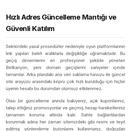
Hızlı Adres Güncelleme Mantığı ve
Güvenli Katılım
Sektördeki yasal prosedürler nedeniyle oyun platformlarının
link yapıları belirli aralıklarla değişikliğe uğramaktadır. Bu
geçiş dönemlerini en profesyonel şekilde yöneten
Betkanyon, yeni domain geçişlerini saniyeler içinde
tamamlar. Arka plandaki ana veri saklama havuzu ile güncel
site arayüzü arasındaki köprü çok hızlı kurulduğu için hiçbir
üyenin hesabı bu durumdan olumsuz etkilenmez.
Olası bir güncelleme anında bakiyeniz, açık kuponlarınız,
talep ettiğiniz promosyonlar ve geçmiş hesap hareketleriniz
tamamen koruma altında kalır. Sahte bağlantılardan
korunmak adına her zaman sitemizdeki gibi resmi ve teyit
edilmiş yönlendirme butonlarını kullanmanız, doğrudan