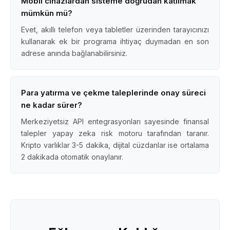
Mobil cihazlardan sisteme doğrudan katılmak
mümkün mü?
Evet, akıllı telefon veya tabletler üzerinden tarayıcınızı
kullanarak ek bir programa ihtiyaç duymadan en son
adrese anında bağlanabilirsiniz.
Para yatırma ve çekme taleplerinde onay süreci
ne kadar sürer?
Merkeziyetsiz API entegrasyonları sayesinde finansal
talepler yapay zeka risk motoru tarafından taranır.
Kripto varlıklar 3-5 dakika, dijital cüzdanlar ise ortalama
2 dakikada otomatik onaylanır.