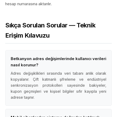
hesap numarasına aktarılır.
Sıkça Sorulan Sorular — Teknik
Erişim Kılavuzu
Betkanyon adres değişimlerinde kullanıcı verileri
nasıl korunur?
Adres değişiklikleri sırasında veri tabanı anlık olarak
kopyalanır. Çift katmanlı şifreleme ve endüstriyel
senkronizasyon protokolleri sayesinde bakiyeler,
kupon geçmişleri ve kişisel bilgiler sıfır kayıpla yeni
adrese taşınır.