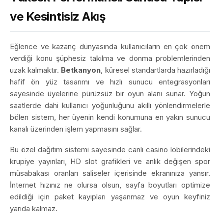
ve Kesintisiz Akış
Eğlence ve kazanç dünyasında kullanıcıların en çok önem
verdiği konu şüphesiz takılma ve donma problemlerinden
uzak kalmaktır.
Betkanyon
, küresel standartlarda hazırladığı
hafif ön yüz tasarımı ve hızlı sunucu entegrasyonları
sayesinde üyelerine pürüzsüz bir oyun alanı sunar. Yoğun
saatlerde dahi kullanıcı yoğunluğunu akıllı yönlendirmelerle
bölen sistem, her üyenin kendi konumuna en yakın sunucu
kanalı üzerinden işlem yapmasını sağlar.
Bu özel dağıtım sistemi sayesinde canlı casino lobilerindeki
krupiye yayınları, HD slot grafikleri ve anlık değişen spor
müsabakası oranları saliseler içerisinde ekranınıza yansır.
İnternet hızınız ne olursa olsun, sayfa boyutları optimize
edildiği için paket kayıpları yaşanmaz ve oyun keyfiniz
yarıda kalmaz.