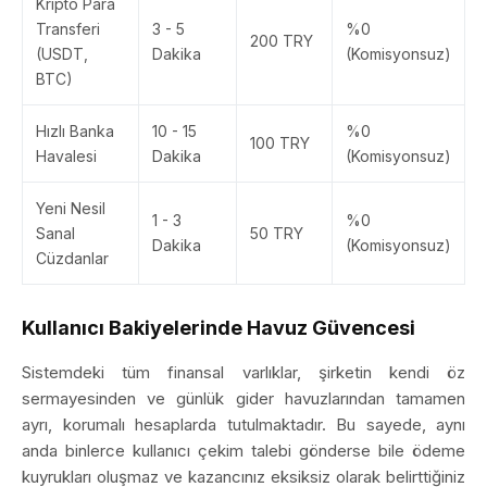
Kripto Para
Transferi
3 - 5
%0
200 TRY
(USDT,
Dakika
(Komisyonsuz)
BTC)
Hızlı Banka
10 - 15
%0
100 TRY
Havalesi
Dakika
(Komisyonsuz)
Yeni Nesil
1 - 3
%0
Sanal
50 TRY
Dakika
(Komisyonsuz)
Cüzdanlar
Kullanıcı Bakiyelerinde Havuz Güvencesi
Sistemdeki tüm finansal varlıklar, şirketin kendi öz
sermayesinden ve günlük gider havuzlarından tamamen
ayrı, korumalı hesaplarda tutulmaktadır. Bu sayede, aynı
anda binlerce kullanıcı çekim talebi gönderse bile ödeme
kuyrukları oluşmaz ve kazancınız eksiksiz olarak belirttiğiniz