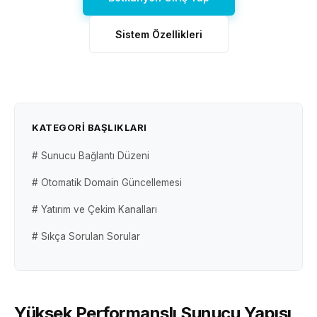
Sistem Özellikleri
KATEGORI BAŞLIKLARI
# Sunucu Bağlantı Düzeni
# Otomatik Domain Güncellemesi
# Yatırım ve Çekim Kanalları
# Sıkça Sorulan Sorular
Yüksek Performanslı Sunucu Yapısı