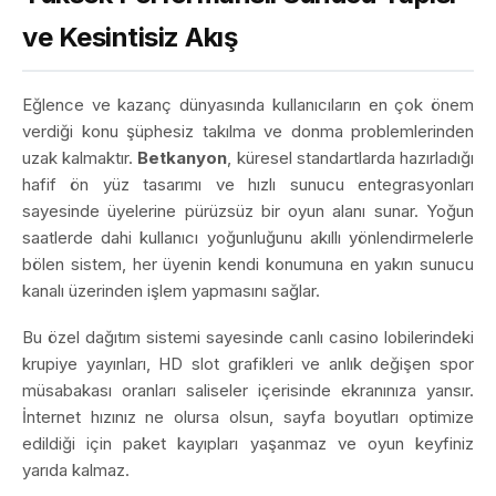
ve Kesintisiz Akış
Eğlence ve kazanç dünyasında kullanıcıların en çok önem
verdiği konu şüphesiz takılma ve donma problemlerinden
uzak kalmaktır.
Betkanyon
, küresel standartlarda hazırladığı
hafif ön yüz tasarımı ve hızlı sunucu entegrasyonları
sayesinde üyelerine pürüzsüz bir oyun alanı sunar. Yoğun
saatlerde dahi kullanıcı yoğunluğunu akıllı yönlendirmelerle
bölen sistem, her üyenin kendi konumuna en yakın sunucu
kanalı üzerinden işlem yapmasını sağlar.
Bu özel dağıtım sistemi sayesinde canlı casino lobilerindeki
krupiye yayınları, HD slot grafikleri ve anlık değişen spor
müsabakası oranları saliseler içerisinde ekranınıza yansır.
İnternet hızınız ne olursa olsun, sayfa boyutları optimize
edildiği için paket kayıpları yaşanmaz ve oyun keyfiniz
yarıda kalmaz.