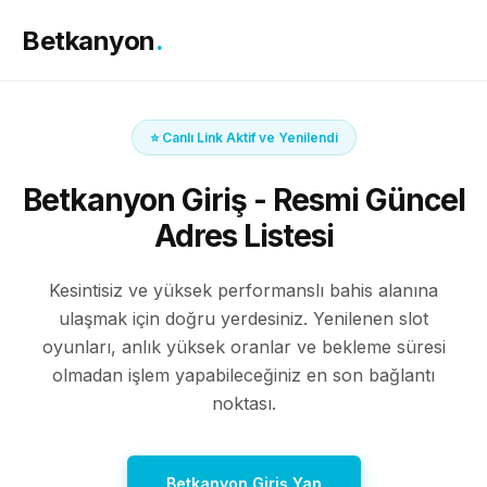
Betkanyon
.
⭐ Canlı Link Aktif ve Yenilendi
Betkanyon Giriş - Resmi Güncel
Adres Listesi
Kesintisiz ve yüksek performanslı bahis alanına
ulaşmak için doğru yerdesiniz. Yenilenen slot
oyunları, anlık yüksek oranlar ve bekleme süresi
olmadan işlem yapabileceğiniz en son bağlantı
noktası.
Betkanyon Giriş Yap