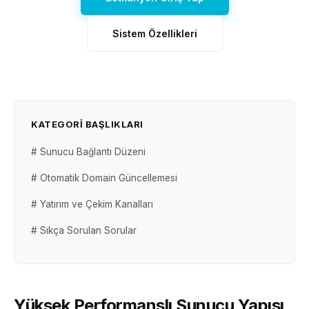
Sistem Özellikleri
KATEGORI BAŞLIKLARI
# Sunucu Bağlantı Düzeni
# Otomatik Domain Güncellemesi
# Yatırım ve Çekim Kanalları
# Sıkça Sorulan Sorular
Yüksek Performanslı Sunucu Yapısı