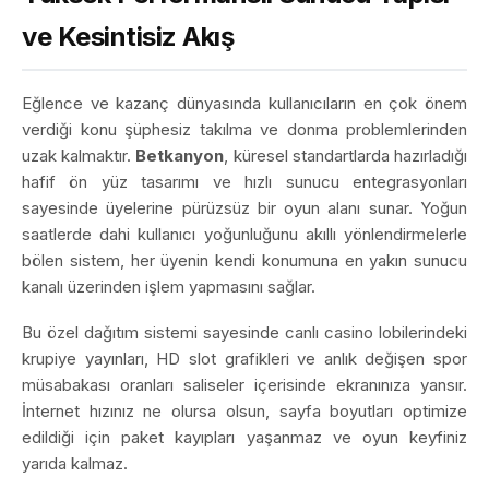
ve Kesintisiz Akış
Eğlence ve kazanç dünyasında kullanıcıların en çok önem
verdiği konu şüphesiz takılma ve donma problemlerinden
uzak kalmaktır.
Betkanyon
, küresel standartlarda hazırladığı
hafif ön yüz tasarımı ve hızlı sunucu entegrasyonları
sayesinde üyelerine pürüzsüz bir oyun alanı sunar. Yoğun
saatlerde dahi kullanıcı yoğunluğunu akıllı yönlendirmelerle
bölen sistem, her üyenin kendi konumuna en yakın sunucu
kanalı üzerinden işlem yapmasını sağlar.
Bu özel dağıtım sistemi sayesinde canlı casino lobilerindeki
krupiye yayınları, HD slot grafikleri ve anlık değişen spor
müsabakası oranları saliseler içerisinde ekranınıza yansır.
İnternet hızınız ne olursa olsun, sayfa boyutları optimize
edildiği için paket kayıpları yaşanmaz ve oyun keyfiniz
yarıda kalmaz.