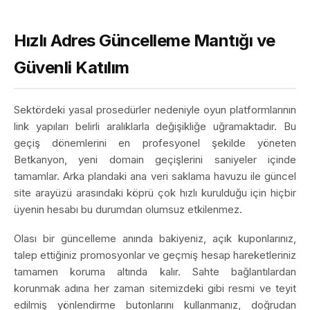
Hızlı Adres Güncelleme Mantığı ve
Güvenli Katılım
Sektördeki yasal prosedürler nedeniyle oyun platformlarının
link yapıları belirli aralıklarla değişikliğe uğramaktadır. Bu
geçiş dönemlerini en profesyonel şekilde yöneten
Betkanyon, yeni domain geçişlerini saniyeler içinde
tamamlar. Arka plandaki ana veri saklama havuzu ile güncel
site arayüzü arasındaki köprü çok hızlı kurulduğu için hiçbir
üyenin hesabı bu durumdan olumsuz etkilenmez.
Olası bir güncelleme anında bakiyeniz, açık kuponlarınız,
talep ettiğiniz promosyonlar ve geçmiş hesap hareketleriniz
tamamen koruma altında kalır. Sahte bağlantılardan
korunmak adına her zaman sitemizdeki gibi resmi ve teyit
edilmiş yönlendirme butonlarını kullanmanız, doğrudan