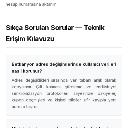
hesap numarasına aktarılır.
Sıkça Sorulan Sorular — Teknik
Erişim Kılavuzu
Betkanyon adres değişimlerinde kullanıcı verileri
nasıl korunur?
Adres değişiklikleri sırasında veri tabanı anlık olarak
kopyalanır. Çift katmanlı şifreleme ve endüstriyel
senkronizasyon protokolleri sayesinde bakiyeler,
kupon geçmişleri ve kişisel bilgiler sıfır kayıpla yeni
adrese taşınır.