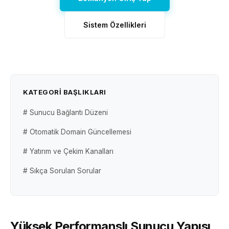
Sistem Özellikleri
KATEGORI BAŞLIKLARI
# Sunucu Bağlantı Düzeni
# Otomatik Domain Güncellemesi
# Yatırım ve Çekim Kanalları
# Sıkça Sorulan Sorular
Yüksek Performanslı Sunucu Yapısı