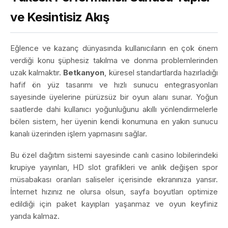
ve Kesintisiz Akış
Eğlence ve kazanç dünyasında kullanıcıların en çok önem
verdiği konu şüphesiz takılma ve donma problemlerinden
uzak kalmaktır.
Betkanyon
, küresel standartlarda hazırladığı
hafif ön yüz tasarımı ve hızlı sunucu entegrasyonları
sayesinde üyelerine pürüzsüz bir oyun alanı sunar. Yoğun
saatlerde dahi kullanıcı yoğunluğunu akıllı yönlendirmelerle
bölen sistem, her üyenin kendi konumuna en yakın sunucu
kanalı üzerinden işlem yapmasını sağlar.
Bu özel dağıtım sistemi sayesinde canlı casino lobilerindeki
krupiye yayınları, HD slot grafikleri ve anlık değişen spor
müsabakası oranları saliseler içerisinde ekranınıza yansır.
İnternet hızınız ne olursa olsun, sayfa boyutları optimize
edildiği için paket kayıpları yaşanmaz ve oyun keyfiniz
yarıda kalmaz.