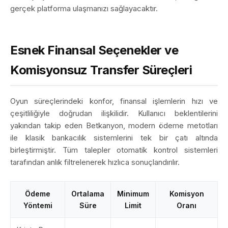
gerçek platforma ulaşmanızı sağlayacaktır.
Esnek Finansal Seçenekler ve
Komisyonsuz Transfer Süreçleri
Oyun süreçlerindeki konfor, finansal işlemlerin hızı ve
çeşitliliğiyle doğrudan ilişkilidir. Kullanıcı beklentilerini
yakından takip eden Betkanyon, modern ödeme metotları
ile klasik bankacılık sistemlerini tek bir çatı altında
birleştirmiştir. Tüm talepler otomatik kontrol sistemleri
tarafından anlık filtrelenerek hızlıca sonuçlandırılır.
Ödeme
Ortalama
Minimum
Komisyon
Yöntemi
Süre
Limit
Oranı