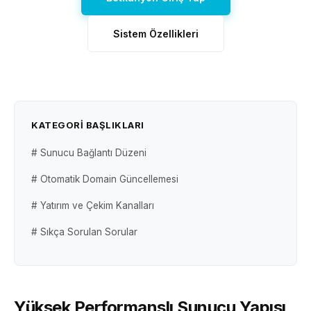
Sistem Özellikleri
KATEGORI BAŞLIKLARI
# Sunucu Bağlantı Düzeni
# Otomatik Domain Güncellemesi
# Yatırım ve Çekim Kanalları
# Sıkça Sorulan Sorular
Yüksek Performanslı Sunucu Yapısı