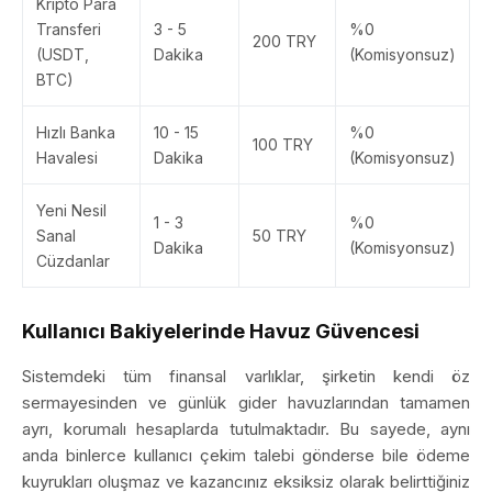
Kripto Para
Transferi
3 - 5
%0
200 TRY
(USDT,
Dakika
(Komisyonsuz)
BTC)
Hızlı Banka
10 - 15
%0
100 TRY
Havalesi
Dakika
(Komisyonsuz)
Yeni Nesil
1 - 3
%0
Sanal
50 TRY
Dakika
(Komisyonsuz)
Cüzdanlar
Kullanıcı Bakiyelerinde Havuz Güvencesi
Sistemdeki tüm finansal varlıklar, şirketin kendi öz
sermayesinden ve günlük gider havuzlarından tamamen
ayrı, korumalı hesaplarda tutulmaktadır. Bu sayede, aynı
anda binlerce kullanıcı çekim talebi gönderse bile ödeme
kuyrukları oluşmaz ve kazancınız eksiksiz olarak belirttiğiniz