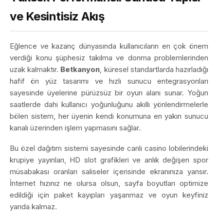
ve Kesintisiz Akış
Eğlence ve kazanç dünyasında kullanıcıların en çok önem
verdiği konu şüphesiz takılma ve donma problemlerinden
uzak kalmaktır.
Betkanyon
, küresel standartlarda hazırladığı
hafif ön yüz tasarımı ve hızlı sunucu entegrasyonları
sayesinde üyelerine pürüzsüz bir oyun alanı sunar. Yoğun
saatlerde dahi kullanıcı yoğunluğunu akıllı yönlendirmelerle
bölen sistem, her üyenin kendi konumuna en yakın sunucu
kanalı üzerinden işlem yapmasını sağlar.
Bu özel dağıtım sistemi sayesinde canlı casino lobilerindeki
krupiye yayınları, HD slot grafikleri ve anlık değişen spor
müsabakası oranları saliseler içerisinde ekranınıza yansır.
İnternet hızınız ne olursa olsun, sayfa boyutları optimize
edildiği için paket kayıpları yaşanmaz ve oyun keyfiniz
yarıda kalmaz.