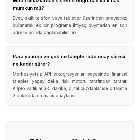
Mobil cihazlardan sisteme doğrudan katılmak
mümkün mü?
Evet, akıllı telefon veya tabletler üzerinden tarayıcınızı
kullanarak ek bir programa ihtiyaç duymadan en son
adrese anında bağlanabilirsiniz.
Para yatırma ve çekme taleplerinde onay süreci
ne kadar sürer?
Merkeziyetsiz API entegrasyonları sayesinde finansal
talepler yapay zeka risk motoru tarafından taranır.
Kripto varlıklar 3-5 dakika, dijital cüzdanlar ise ortalama
2 dakikada otomatik onaylanır.