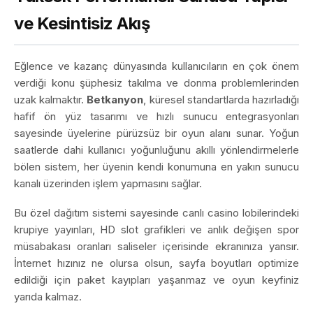
ve Kesintisiz Akış
Eğlence ve kazanç dünyasında kullanıcıların en çok önem
verdiği konu şüphesiz takılma ve donma problemlerinden
uzak kalmaktır.
Betkanyon
, küresel standartlarda hazırladığı
hafif ön yüz tasarımı ve hızlı sunucu entegrasyonları
sayesinde üyelerine pürüzsüz bir oyun alanı sunar. Yoğun
saatlerde dahi kullanıcı yoğunluğunu akıllı yönlendirmelerle
bölen sistem, her üyenin kendi konumuna en yakın sunucu
kanalı üzerinden işlem yapmasını sağlar.
Bu özel dağıtım sistemi sayesinde canlı casino lobilerindeki
krupiye yayınları, HD slot grafikleri ve anlık değişen spor
müsabakası oranları saliseler içerisinde ekranınıza yansır.
İnternet hızınız ne olursa olsun, sayfa boyutları optimize
edildiği için paket kayıpları yaşanmaz ve oyun keyfiniz
yarıda kalmaz.