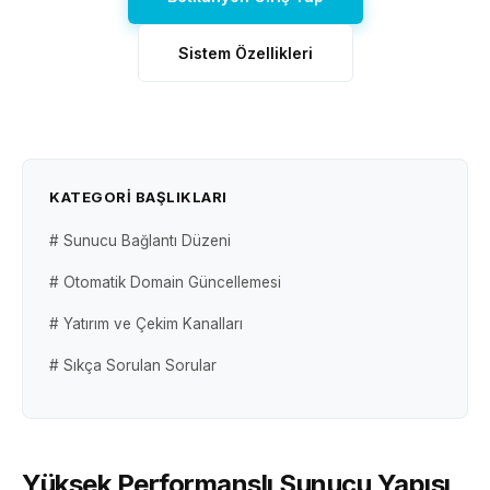
Sistem Özellikleri
KATEGORI BAŞLIKLARI
# Sunucu Bağlantı Düzeni
# Otomatik Domain Güncellemesi
# Yatırım ve Çekim Kanalları
# Sıkça Sorulan Sorular
Yüksek Performanslı Sunucu Yapısı