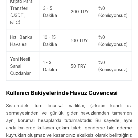
Kripto Para
Transferi
3 - 5
%0
200 TRY
(USDT,
Dakika
(Komisyonsuz)
BTC)
Hızlı Banka
10 - 15
%0
100 TRY
Havalesi
Dakika
(Komisyonsuz)
Yeni Nesil
1 - 3
%0
Sanal
50 TRY
Dakika
(Komisyonsuz)
Cüzdanlar
Kullanıcı Bakiyelerinde Havuz Güvencesi
Sistemdeki tüm finansal varlıklar, şirketin kendi öz
sermayesinden ve günlük gider havuzlarından tamamen
ayrı, korumalı hesaplarda tutulmaktadır. Bu sayede, aynı
anda binlerce kullanıcı çekim talebi gönderse bile ödeme
kuyrukları oluşmaz ve kazancınız eksiksiz olarak belirttiğiniz