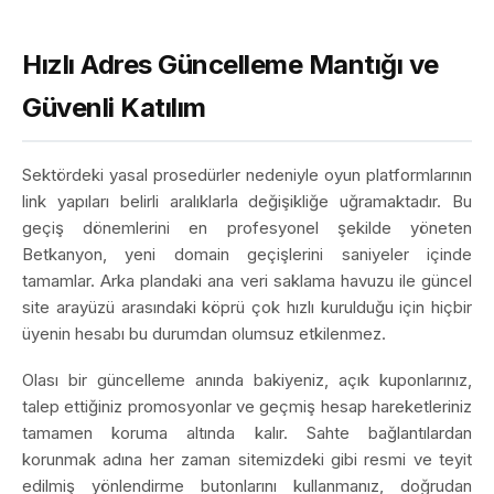
Hızlı Adres Güncelleme Mantığı ve
Güvenli Katılım
Sektördeki yasal prosedürler nedeniyle oyun platformlarının
link yapıları belirli aralıklarla değişikliğe uğramaktadır. Bu
geçiş dönemlerini en profesyonel şekilde yöneten
Betkanyon, yeni domain geçişlerini saniyeler içinde
tamamlar. Arka plandaki ana veri saklama havuzu ile güncel
site arayüzü arasındaki köprü çok hızlı kurulduğu için hiçbir
üyenin hesabı bu durumdan olumsuz etkilenmez.
Olası bir güncelleme anında bakiyeniz, açık kuponlarınız,
talep ettiğiniz promosyonlar ve geçmiş hesap hareketleriniz
tamamen koruma altında kalır. Sahte bağlantılardan
korunmak adına her zaman sitemizdeki gibi resmi ve teyit
edilmiş yönlendirme butonlarını kullanmanız, doğrudan