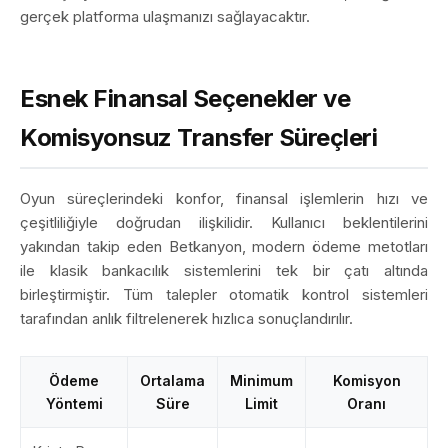
gerçek platforma ulaşmanızı sağlayacaktır.
Esnek Finansal Seçenekler ve
Komisyonsuz Transfer Süreçleri
Oyun süreçlerindeki konfor, finansal işlemlerin hızı ve
çeşitliliğiyle doğrudan ilişkilidir. Kullanıcı beklentilerini
yakından takip eden Betkanyon, modern ödeme metotları
ile klasik bankacılık sistemlerini tek bir çatı altında
birleştirmiştir. Tüm talepler otomatik kontrol sistemleri
tarafından anlık filtrelenerek hızlıca sonuçlandırılır.
Ödeme
Ortalama
Minimum
Komisyon
Yöntemi
Süre
Limit
Oranı