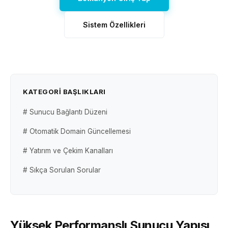
Sistem Özellikleri
KATEGORI BAŞLIKLARI
# Sunucu Bağlantı Düzeni
# Otomatik Domain Güncellemesi
# Yatırım ve Çekim Kanalları
# Sıkça Sorulan Sorular
Yüksek Performanslı Sunucu Yapısı