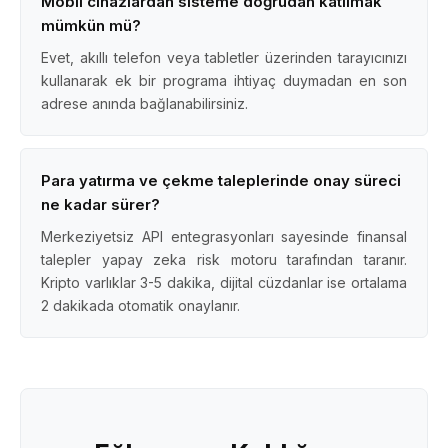
Mobil cihazlardan sisteme doğrudan katılmak
mümkün mü?
Evet, akıllı telefon veya tabletler üzerinden tarayıcınızı
kullanarak ek bir programa ihtiyaç duymadan en son
adrese anında bağlanabilirsiniz.
Para yatırma ve çekme taleplerinde onay süreci
ne kadar sürer?
Merkeziyetsiz API entegrasyonları sayesinde finansal
talepler yapay zeka risk motoru tarafından taranır.
Kripto varlıklar 3-5 dakika, dijital cüzdanlar ise ortalama
2 dakikada otomatik onaylanır.