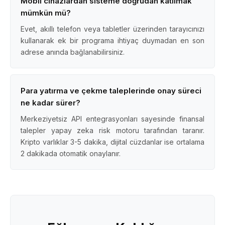
Mobil cihazlardan sisteme doğrudan katılmak
mümkün mü?
Evet, akıllı telefon veya tabletler üzerinden tarayıcınızı
kullanarak ek bir programa ihtiyaç duymadan en son
adrese anında bağlanabilirsiniz.
Para yatırma ve çekme taleplerinde onay süreci
ne kadar sürer?
Merkeziyetsiz API entegrasyonları sayesinde finansal
talepler yapay zeka risk motoru tarafından taranır.
Kripto varlıklar 3-5 dakika, dijital cüzdanlar ise ortalama
2 dakikada otomatik onaylanır.