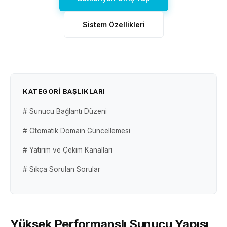
Sistem Özellikleri
KATEGORI BAŞLIKLARI
# Sunucu Bağlantı Düzeni
# Otomatik Domain Güncellemesi
# Yatırım ve Çekim Kanalları
# Sıkça Sorulan Sorular
Yüksek Performanslı Sunucu Yapısı