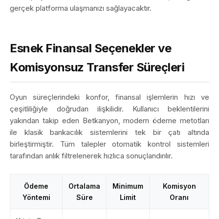
gerçek platforma ulaşmanızı sağlayacaktır.
Esnek Finansal Seçenekler ve
Komisyonsuz Transfer Süreçleri
Oyun süreçlerindeki konfor, finansal işlemlerin hızı ve
çeşitliliğiyle doğrudan ilişkilidir. Kullanıcı beklentilerini
yakından takip eden Betkanyon, modern ödeme metotları
ile klasik bankacılık sistemlerini tek bir çatı altında
birleştirmiştir. Tüm talepler otomatik kontrol sistemleri
tarafından anlık filtrelenerek hızlıca sonuçlandırılır.
Ödeme
Ortalama
Minimum
Komisyon
Yöntemi
Süre
Limit
Oranı