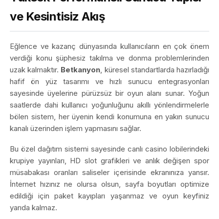
ve Kesintisiz Akış
Eğlence ve kazanç dünyasında kullanıcıların en çok önem
verdiği konu şüphesiz takılma ve donma problemlerinden
uzak kalmaktır.
Betkanyon
, küresel standartlarda hazırladığı
hafif ön yüz tasarımı ve hızlı sunucu entegrasyonları
sayesinde üyelerine pürüzsüz bir oyun alanı sunar. Yoğun
saatlerde dahi kullanıcı yoğunluğunu akıllı yönlendirmelerle
bölen sistem, her üyenin kendi konumuna en yakın sunucu
kanalı üzerinden işlem yapmasını sağlar.
Bu özel dağıtım sistemi sayesinde canlı casino lobilerindeki
krupiye yayınları, HD slot grafikleri ve anlık değişen spor
müsabakası oranları saliseler içerisinde ekranınıza yansır.
İnternet hızınız ne olursa olsun, sayfa boyutları optimize
edildiği için paket kayıpları yaşanmaz ve oyun keyfiniz
yarıda kalmaz.