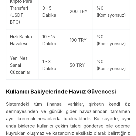
Kripto Para
Transferi
3 - 5
%0
200 TRY
(USDT,
Dakika
(Komisyonsuz)
BTC)
Hızlı Banka
10 - 15
%0
100 TRY
Havalesi
Dakika
(Komisyonsuz)
Yeni Nesil
1 - 3
%0
Sanal
50 TRY
Dakika
(Komisyonsuz)
Cüzdanlar
Kullanıcı Bakiyelerinde Havuz Güvencesi
Sistemdeki tüm finansal varlıklar, şirketin kendi öz
sermayesinden ve günlük gider havuzlarından tamamen
ayrı, korumalı hesaplarda tutulmaktadır. Bu sayede, aynı
anda binlerce kullanıcı çekim talebi gönderse bile ödeme
kuyrukları oluşmaz ve kazancınız eksiksiz olarak belirttiğiniz