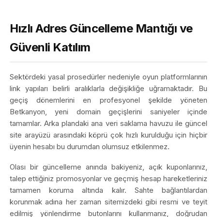
Hızlı Adres Güncelleme Mantığı ve
Güvenli Katılım
Sektördeki yasal prosedürler nedeniyle oyun platformlarının
link yapıları belirli aralıklarla değişikliğe uğramaktadır. Bu
geçiş dönemlerini en profesyonel şekilde yöneten
Betkanyon, yeni domain geçişlerini saniyeler içinde
tamamlar. Arka plandaki ana veri saklama havuzu ile güncel
site arayüzü arasındaki köprü çok hızlı kurulduğu için hiçbir
üyenin hesabı bu durumdan olumsuz etkilenmez.
Olası bir güncelleme anında bakiyeniz, açık kuponlarınız,
talep ettiğiniz promosyonlar ve geçmiş hesap hareketleriniz
tamamen koruma altında kalır. Sahte bağlantılardan
korunmak adına her zaman sitemizdeki gibi resmi ve teyit
edilmiş yönlendirme butonlarını kullanmanız, doğrudan