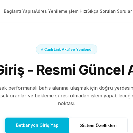
Bağlantı Yapısı
Adres Yenileme
İşlem Hızı
Sıkça Sorulan Sorular
⭐ Canlı Link Aktif ve Yenilendi
iriş - Resmi Güncel A
ksek performanslı bahis alanına ulaşmak için doğru yerdesini
ksek oranlar ve bekleme süresi olmadan işlem yapabileceği
noktası.
Betkanyon Giriş Yap
Sistem Özellikleri