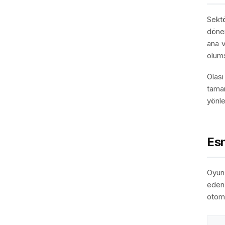
Sektö
dönem
ana v
olum
Olası
tama
yönle
Esn
Oyun 
eden 
otoma