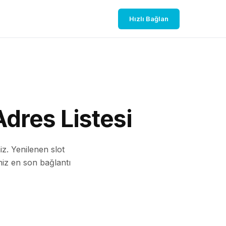
Hızlı Bağlan
dres Listesi
z. Yenilenen slot
niz en son bağlantı